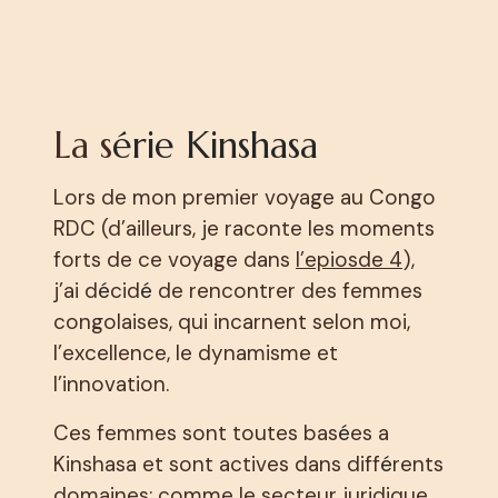
La s
érie Kinshasa
Lors de mon premier voyage au Congo
RDC (d’ailleurs, je raconte les moments
forts de ce voyage dans
l’epiosde 4
),
j’ai d
é
cid
é
de rencontrer des femmes
congolaises, qui incarnent selon moi,
l’excellence, le dynamisme et
l’innovation.
Ces femmes sont toutes bas
é
es a
Kinshasa et sont actives dans diff
é
rents
domaines: comme le secteur juridique,